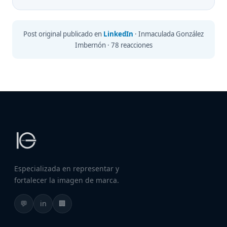
Post original publicado en
LinkedIn
· Inmaculada González
Imbernón · 78 reacciones
Especializada en representar y
fortalecer la imagen de marca.
💬
in
🏢