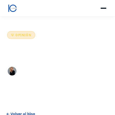
💡 OPINIÓN
Primavera, color y comunicación no
verbal: hablamos con lo que vestimos
Inmaculada González Imbernón
·
22 marzo 2026
·
2 min lectura
← Volver al blog