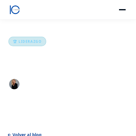
🏆 LIDERAZGO
Emerson y la energía que proyectamos:
esencia, imagen y liderazgo
Inmaculada González Imbernón
·
14 marzo 2026
·
2 min lectura
← Volver al blog