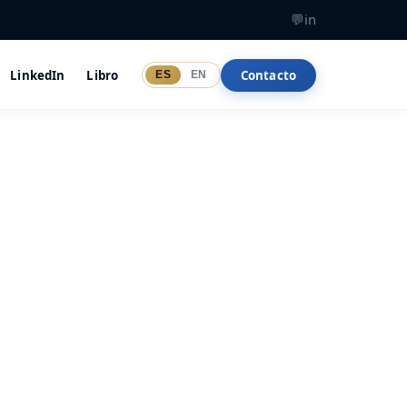
💬
in
LinkedIn
Libro
Contacto
ES
EN
ndimiento