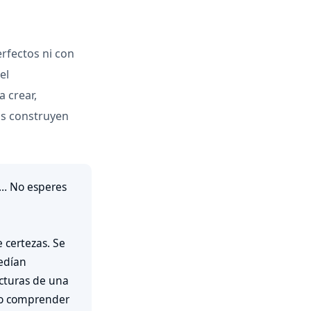
rfectos ni con
el
 crear,
os construyen
a… No esperes
 certezas. Se
edían
ucturas de una
do comprender