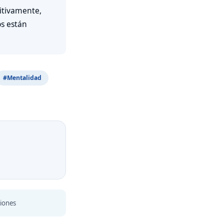
nitivamente,
s están
#Mentalidad
iones