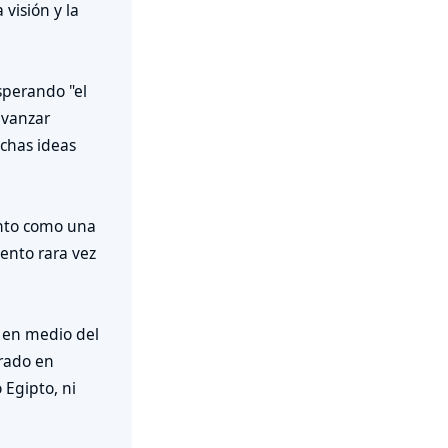
visión y la
sperando "el
avanzar
chas ideas
anto como una
ento rara vez
, en medio del
rado en
 Egipto, ni