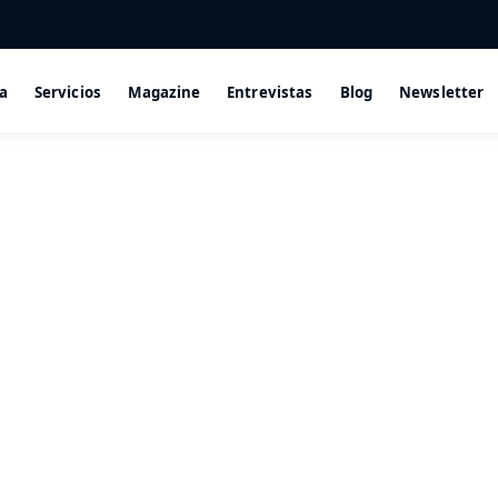
a
Servicios
Magazine
Entrevistas
Blog
Newsletter
: pirámides de Egipto y empre
2 min lectura