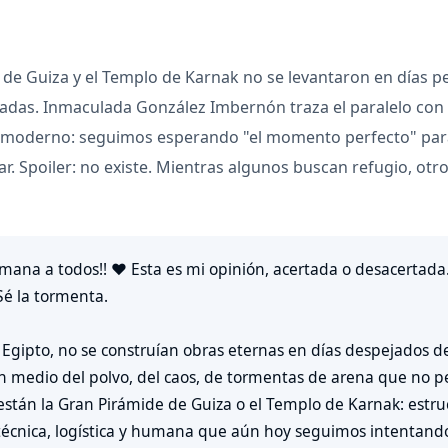
de Guiza y el Templo de Karnak no se levantaron en días pe
zadas. Inmaculada González Imbernón traza el paralelo con 
moderno: seguimos esperando "el momento perfecto" para
r. Spoiler: no existe. Mientras algunos buscan refugio, otr
semana a todos!! ❤️ Esta es mi opinión, acertada o desacertad
Sé la tormenta.
 Egipto, no se construían obras eternas en días despejados de
n medio del polvo, del caos, de tormentas de arena que no p
están la Gran Pirámide de Guiza o el Templo de Karnak: estr
técnica, logística y humana que aún hoy seguimos intentan