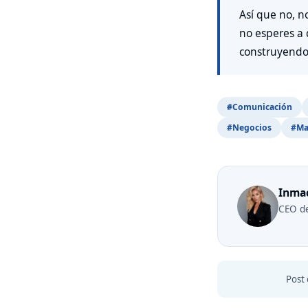
Así que no, n
no esperes a
construyendo
#Comunicación
#Negocios
#Ma
Inma
CEO de
Post 