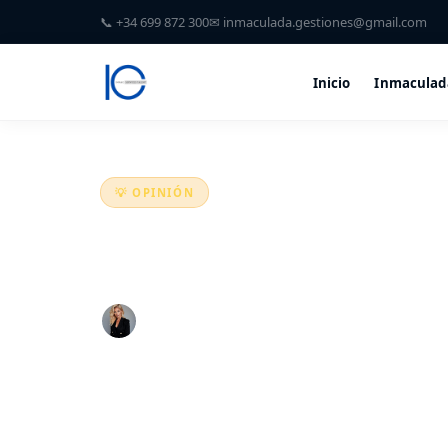
📞 +34 699 872 300
✉ inmaculada.gestiones@gmail.com
Inicio
Inmaculad
💡 OPINIÓN
No esperes la tormenta
Inmaculada González Imbernón
·
20 marzo 2026
·