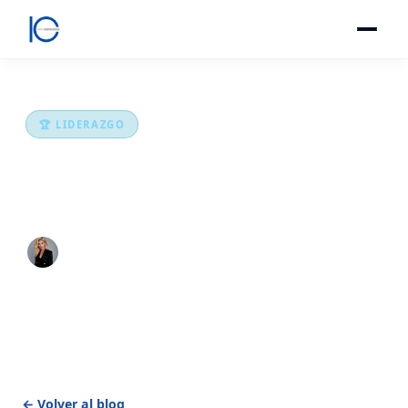
🏆 LIDERAZGO
La sonrisa también es una estrategia
profesional
Inmaculada González Imbernón
·
31 marzo 2026
·
2 min lectura
← Volver al blog